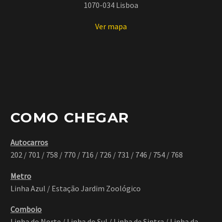
1070-034 Lisboa
Ver mapa
BUSINESS
BUILDER OF
BUILDING
HUMAN
(DEMO)
(DEMO)
Lorem ipsum dolor sit
Lorem ipsum dolor sit
COMO CHEGAR
amet, consectetur
amet, consectetur
adipisicing elit.
adipisicing elit.
Autocarros
202 / 701 / 758 / 770 / 716 / 726 / 731 / 746 / 754 / 768
Metro
Linha Azul / Estação Jardim Zoológico
Comboio
LOREM
Linha do Norte / Linha do Sul / Linha de Sintra / Linha da