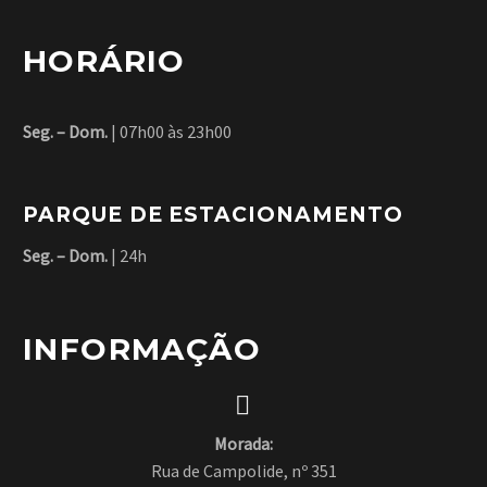
BUSINESS
HORÁRIO
BUILDING
(DEMO)
Seg. – Dom.
| 07h00 às 23h00
HOTEL
Lorem ipsum dolor sit
amet, consectetur
PARQUE DE ESTACIONAMENTO
CONSTRUCTIO
adipisicing elit.
Seg. – Dom.
| 24h
(DEMO)
Lorem ipsum dolor sit
INFORMAÇÃO
amet, consectetur
adipisicing elit.


Morada:
Rua de Campolide, nº 351