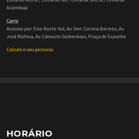
BUSINESS
IPSUM
Azambuja
BUILDING
(DEMO)
Carro
(DEMO)
Acessos por: Eixo Norte-Sul, Av. Gen. Correia Barreto, Av.
Lorem ipsum dolor sit
José Malhoa, Av. Calouste Gulbenkian, Praça de Espanha
Lorem ipsum dolor sit
amet, consectetur
Calcule o seu percurso
amet, consectetur
adipisicing elit.
adipisicing elit.
BUSINESS
BUILDING
HORÁRIO
(DEMO)