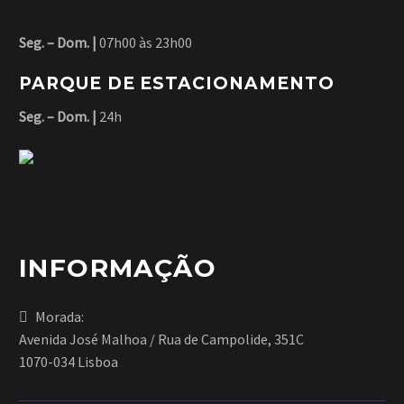
Lorem ipsum dolor sit
Seg. – Dom. |
07h00 às 23h00
amet, consectetur
adipisicing elit.
PARQUE DE ESTACIONAMENTO
Seg. – Dom. |
24h
AENEAN
BUSINESS
ALIQUAM
INFORMAÇÃO
BUILDING
(DEMO)
(DEMO)
Morada:
Avenida José Malhoa / Rua de Campolide, 351C
Lorem ipsum dolor sit
1070-034 Lisboa
Lorem ipsum dolor sit
amet, consectetur
amet, consectetur
adipisicing elit.